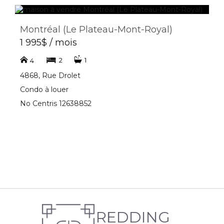
Montréal (Le Plateau-Mont-Royal)
1 995$ / mois
2
1
4
4868, Rue Drolet
Condo à louer
No Centris 12638852
REDDING