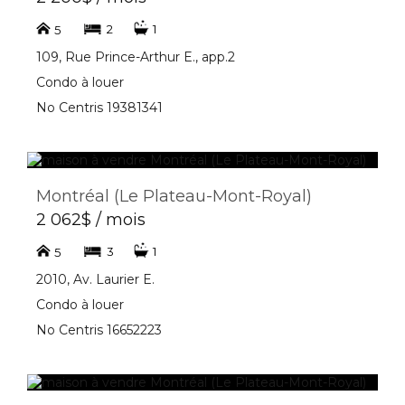
2
1
5
109, Rue Prince-Arthur E., app.2
Condo à louer
No Centris 19381341
Montréal (Le Plateau-Mont-Royal)
2 062$ / mois
3
1
5
2010, Av. Laurier E.
Condo à louer
No Centris 16652223