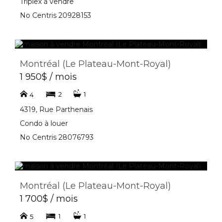
Triplex à vendre
No Centris 20928153
Montréal (Le Plateau-Mont-Royal)
1 950$ / mois
2
1
4
4319, Rue Parthenais
Condo à louer
No Centris 28076793
Montréal (Le Plateau-Mont-Royal)
1 700$ / mois
1
1
5