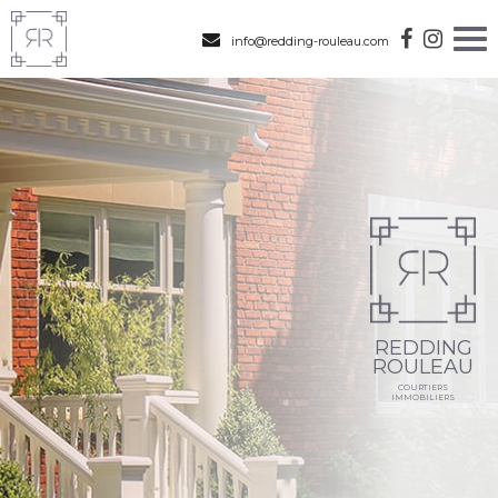
info@redding-rouleau.com
REDDING
ROULEAU
COURTIERS
IMMOBILIERS