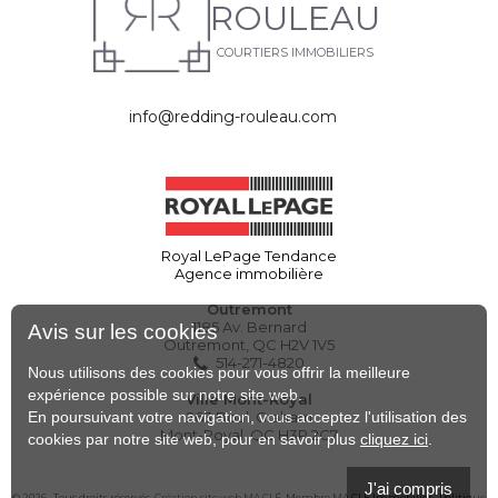
ROULEAU
COURTIERS IMMOBILIERS
info@redding-rouleau.com
Royal LePage Tendance
Agence immobilière
Outremont
1185 Av. Bernard
Avis sur les cookies
Outremont, QC H2V 1V5
514-271-4820
Nous utilisons des cookies pour vous offrir la meilleure
expérience possible sur notre site web.
Ville Mont-Royal
En poursuivant votre navigation, vous acceptez l'utilisation des
263 Boul. Graham
Mont-Royal, QC H3P 2C7
cookies par notre site web, pour en savoir plus
cliquez ici
.
J'ai compris
© 2026 , Tous droits réservés,
Création site web MA CLÉ
, Membre
MA CLÉ Immobilier
, Politique