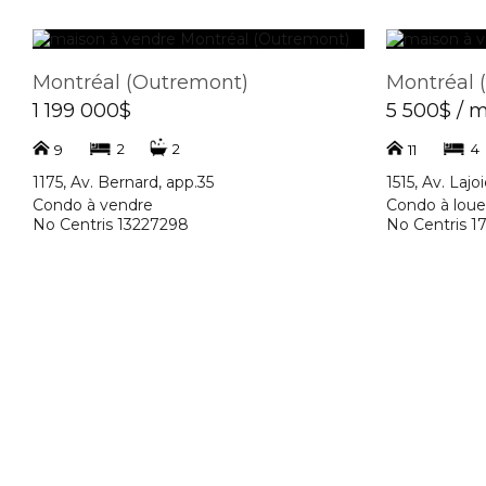
Montréal (Outremont)
Montréal 
1 199 000$
5 500$ / 
2
2
4
9
11
1175, Av. Bernard, app.35
1515, Av. Lajo
Condo à vendre
Condo à loue
No Centris 13227298
No Centris 1