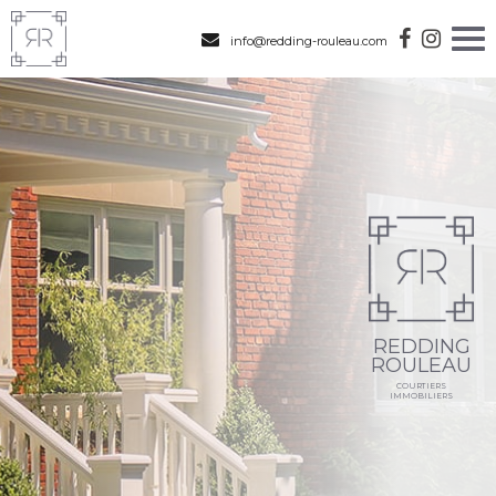
info@redding-rouleau.com
REDDING
ROULEAU
COURTIERS
IMMOBILIERS