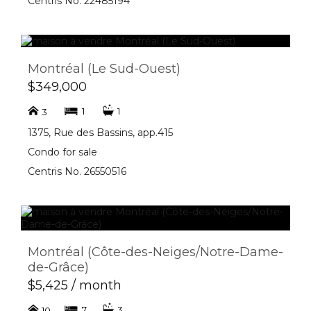
Centris No. 22485194
Montréal (Le Sud-Ouest)
$349,000
1
1
3
1375, Rue des Bassins, app.415
Condo for sale
Centris No. 26550516
Montréal (Côte-des-Neiges/Notre-Dame-
de-Grâce)
$5,425 / month
7
3
10