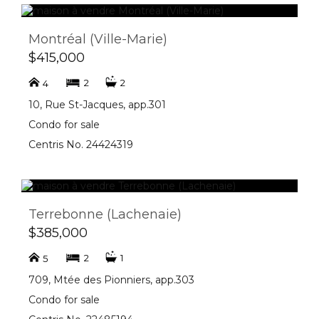
Montréal (Ville-Marie)
$415,000
2
2
4
10, Rue St-Jacques, app.301
Condo for sale
Centris No. 24424319
Terrebonne (Lachenaie)
$385,000
2
1
5
709, Mtée des Pionniers, app.303
Condo for sale