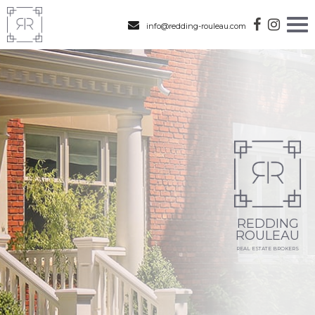
info@redding-rouleau.com
REDDING
ROULEAU
REAL ESTATE BROKERS