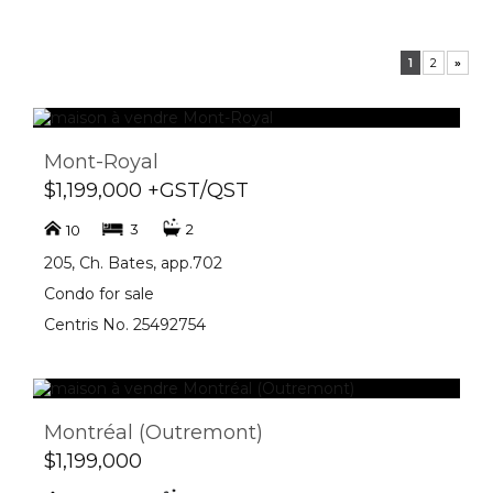
1
2
»
Mont-Royal
$1,199,000 +GST/QST
3
2
10
205, Ch. Bates, app.702
Condo for sale
Centris No. 25492754
Montréal (Outremont)
$1,199,000