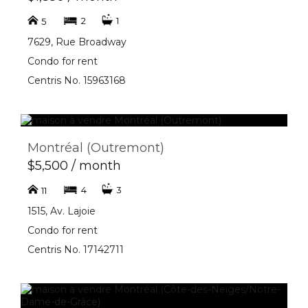
2
1
5
7629, Rue Broadway
Condo for rent
Centris No. 15963168
Montréal (Outremont)
$5,500 / month
4
3
11
1515, Av. Lajoie
Condo for rent
Centris No. 17142711