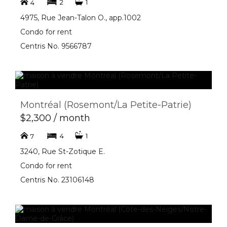
2
1
4
4975, Rue Jean-Talon O., app.1002
Condo for rent
Centris No. 9566787
Montréal (Rosemont/La Petite-Patrie)
$2,300 / month
4
1
7
3240, Rue St-Zotique E.
Condo for rent
Centris No. 23106148