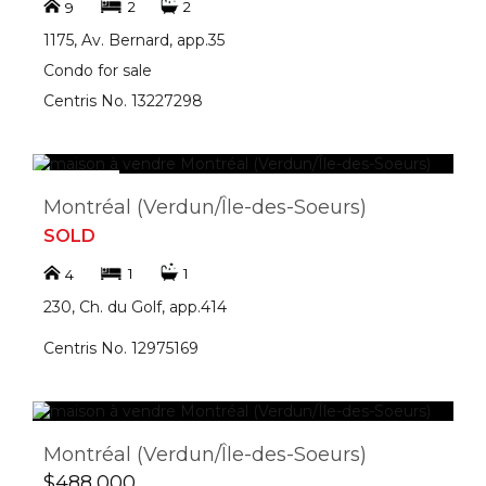
2
2
9
1175, Av. Bernard, app.35
Condo for sale
Centris No. 13227298
Montréal (Verdun/Île-des-Soeurs)
SOLD
1
1
4
230, Ch. du Golf, app.414
Centris No. 12975169
Montréal (Verdun/Île-des-Soeurs)
$488,000