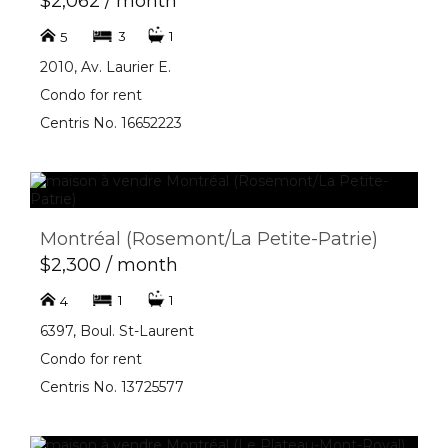
$2,062 / month
3
1
5
2010, Av. Laurier E.
Condo for rent
Centris No. 16652223
Montréal (Rosemont/La Petite-Patrie)
$2,300 / month
1
1
4
6397, Boul. St-Laurent
Condo for rent
Centris No. 13725577