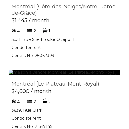
Montréal (Côte-des-Neiges/Notre-Dame-
de-Grâce)
$1,445 / month
2
1
4
5031, Rue Sherbrooke O., app.11
Condo for rent
Centris No. 26062393
Montréal (Le Plateau-Mont-Royal)
$4,600 / month
2
2
4
3639, Rue Clark
Condo for rent
Centris No. 21547145