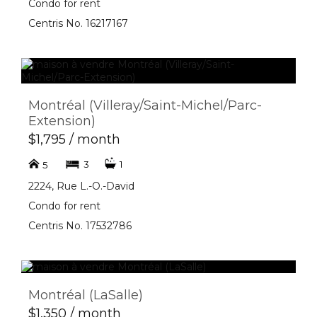
Condo for rent
Centris No. 16217167
Montréal (Villeray/Saint-Michel/Parc-
Extension)
$1,795 / month
3
1
5
2224, Rue L.-O.-David
Condo for rent
Centris No. 17532786
Montréal (LaSalle)
$1,350 / month