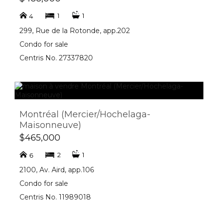
1
1
4
299, Rue de la Rotonde, app.202
Condo for sale
Centris No. 27337820
Montréal (Mercier/Hochelaga-
Maisonneuve)
$465,000
2
1
6
2100, Av. Aird, app.106
Condo for sale
Centris No. 11989018