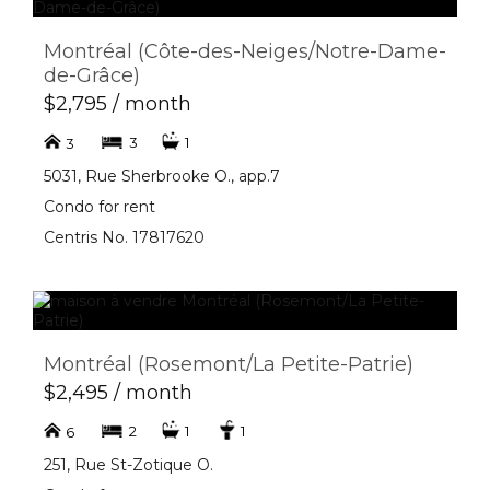
Montréal (Côte-des-Neiges/Notre-Dame-
de-Grâce)
$2,795 / month
3
1
3
5031, Rue Sherbrooke O., app.7
Condo for rent
Centris No. 17817620
Montréal (Rosemont/La Petite-Patrie)
$2,495 / month
2
1
1
6
251, Rue St-Zotique O.