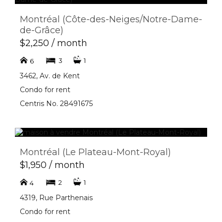
Montréal (Côte-des-Neiges/Notre-Dame-
de-Grâce)
$2,250 / month
3
1
6
3462, Av. de Kent
Condo for rent
Centris No. 28491675
Montréal (Le Plateau-Mont-Royal)
$1,950 / month
2
1
4
4319, Rue Parthenais
Condo for rent