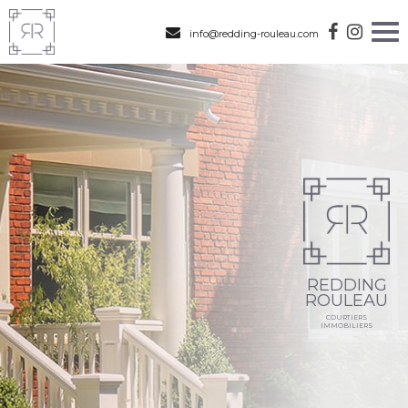
info@redding-rouleau.com
REDDING
ROULEAU
COURTIERS
IMMOBILIERS