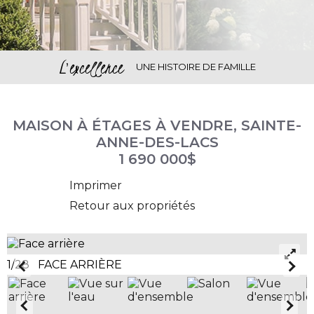
L'excellence
UNE HISTOIRE DE FAMILLE
MAISON À ÉTAGES À VENDRE, SAINTE-
ANNE-DES-LACS
1 690 000$
Imprimer
Retour aux propriétés
1/28 FACE ARRIÈRE
2