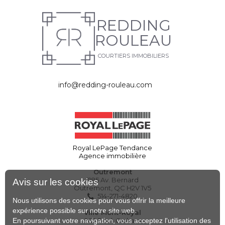
REDDING
ROULEAU
COURTIERS IMMOBILIERS
info@redding-rouleau.com
Royal LePage Tendance
Agence immobilière
Outremont
1185 Av. Bernard
Avis sur les cookies
Outremont, QC H2V 1V5
514-271-4820
Nous utilisons des cookies pour vous offrir la meilleure
expérience possible sur notre site web.
Ville Mont-Royal
En poursuivant votre navigation, vous acceptez l'utilisation des
263 Boul. Graham