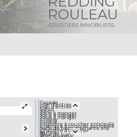
REDDING
ROULEAU
COURTIERS IMMOBILIERS
2/23 HALL D'ENTRÉE