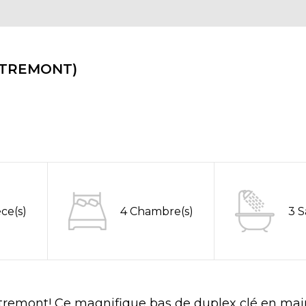
OUTREMONT)
èce(s)
4 Chambre(s)
3 S
tremont! Ce magnifique bas de duplex clé en mai