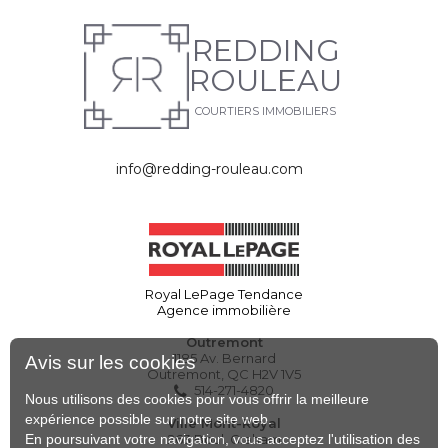
REDDING
ROULEAU
COURTIERS IMMOBILIERS
info@redding-rouleau.com
Royal LePage Tendance
Agence immobilière
Outremont
1185 Av. Bernard
Avis sur les cookies
Outremont, QC H2V 1V5
514-271-4820
Nous utilisons des cookies pour vous offrir la meilleure
expérience possible sur notre site web.
Ville Mont-Royal
En poursuivant votre navigation, vous acceptez l'utilisation des
263 Boul. Graham