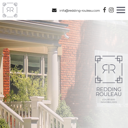
info@redding-rouleau.com
REDDING
ROULEAU
COURTIERS
IMMOBILIERS