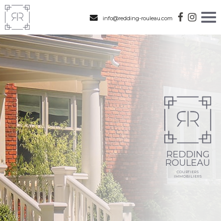
info@redding-rouleau.com
REDDING
ROULEAU
COURTIERS
IMMOBILIERS