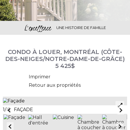
L'excellence
UNE HISTOIRE DE FAMILLE
CONDO À LOUER, MONTRÉAL (CÔTE-
DES-NEIGES/NOTRE-DAME-DE-GRÂCE)
5 425$
Imprimer
Retour aux propriétés
1/15 FAÇADE
2