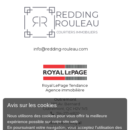
REDDING
ROULEAU
COURTIERS IMMOBILIERS
info@redding-rouleau.com
Royal LePage Tendance
Agence immobilière
Outremont
1185 Av. Bernard
Avis sur les cookies
Outremont, QC H2V 1V5
514-271-4820
Nous utilisons des cookies pour vous offrir la meilleure
expérience possible sur notre site web.
Ville Mont-Royal
En poursuivant votre navigation, vous acceptez l'utilisation des
263 Boul. Graham