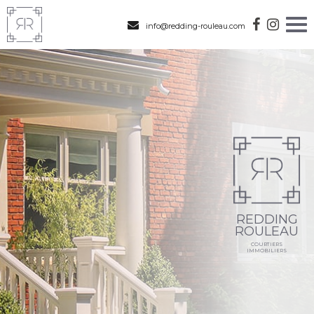
info@redding-rouleau.com
REDDING
ROULEAU
COURTIERS
IMMOBILIERS